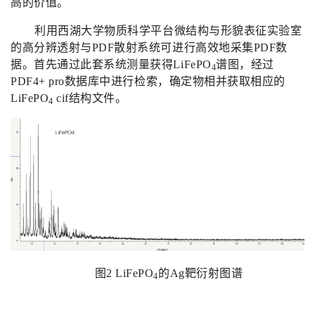
高的价值。
利用西湖大学物质科学平台微结构与形貌表征实验室
的高分辨透射与
PDF
散射系统可进行高效地采集
PDF
数
据。首先通过此套系统测量获得
LiFePO
谱图，经过
4
PDF4+ pro
数据库中进行检索，确定物相并获取相应的
LiFePO
cif
结构文件。
4
图
2 LiFePO
的
Ag
靶衍射图谱
4