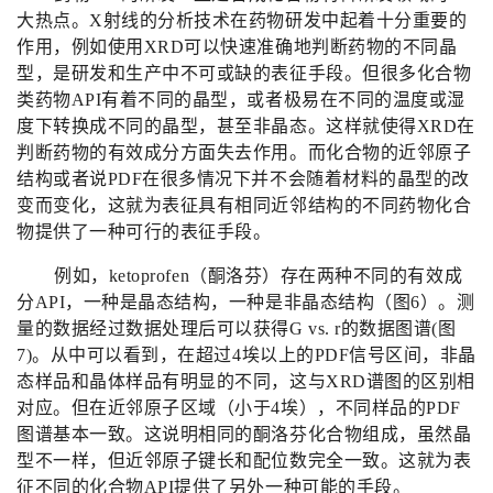
大热点。
X
射线的分析技术在药物研发中起着十分重要的
作用，例如使用
XRD
可以快速准确地判断药物的不同晶
型，是研发和生产中不可或缺的表征手段。但很多化合物
类药物
API
有着不同的晶型，或者极易在不同的温度或湿
度下转换成不同的晶型，甚至非晶态。这样就使得
XRD
在
判断药物的有效成分方面失去作用。而化合物的近邻原子
结构或者说
PDF
在很多情况下并不会随着材料的晶型的改
变而变化，这就为表征具有相同近邻结构的不同药物化合
物提供了一种可行的表征手段。
例如，
ketoprofen
（酮洛芬）存在两种不同的有效成
分
API
，一种是晶态结构，一种是非晶态结构（图
6
）。测
量的数据经过数据处理后可以获得
G vs. r
的数据图谱
(
图
7)
。从中可以看到，在超过
4
埃以上的
PDF
信号区间，非晶
态样品和晶体样品有明显的不同，这与
XRD
谱图的区别相
对应。但在近邻原子区域（小于
4
埃），不同样品的
PDF
图谱基本一致。这说明相同的酮洛芬化合物组成，虽然晶
型不一样，但近邻原子键长和配位数完全一致。这就为表
征不同的化合物
API
提供了另外一种可能的手段。