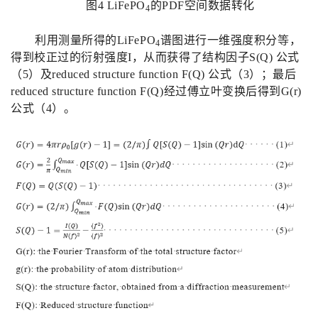
图
4 LiFePO
的
PDF
空间数据转化
4
利用测量所得的
LiFePO
谱图进行一维强度积分
等
，
4
得到校正过的衍射强度
I
，从而获得了结构因子
S(Q)
公式
（
5
）及
reduced structure function F(Q)
公式（
3
）；最后
reduced structure function F(Q)
经过傅立叶变换后得到
G(r)
公式（
4
）。