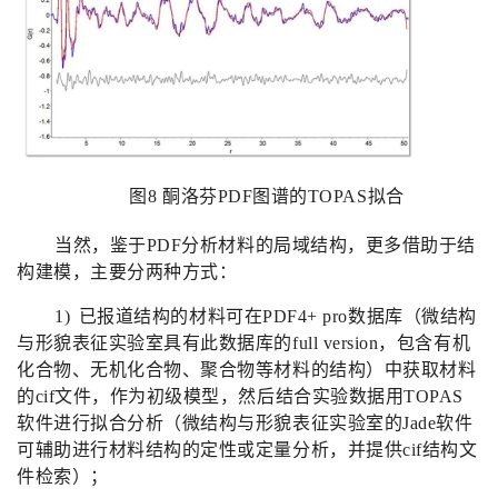
图
8
酮洛芬
PDF
图谱的
TOPAS
拟合
当然，鉴于
PDF
分析材料的局域结构，更多借助于结
构建模，主要分两种方式：
1)
已报道结构的材料可在
PDF4+ pro
数据库（微结构
与形貌表征实验室具有此数据库的
full version
，包含有机
化合物、无机化合物、聚合物等材料的结构）中获取材料
的
cif
文件，作为初级模型，然后结合实验数据用
TOPAS
软件进行拟合分析（微结构与形貌表征实验室的
Jade
软件
可辅助进行材料结构的定性或定量分析，并提供
cif
结构文
件检索）；