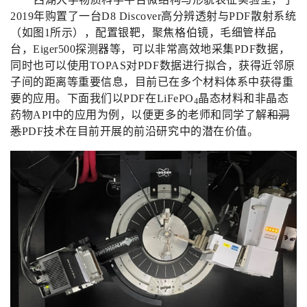
2019
年购置了一台
D8 Discover
高分辨透射与
PDF
散射系统
（如图
1
所示），配置银靶，聚焦格伯镜，毛细管样品
台，
Eiger500
探测器等，可以非常高效地采集
PDF
数据，
同时也可以使用
TOPAS
对
PDF
数据进行拟合，获得近邻原
子间的距离等重要信息，目前已在多个材料体系中获得重
要的应用。下面我们以
PDF
在
LiFePO
晶态材料和非晶态
4
药物
API
中的应用为例，以便更多的老师和同学了解
和洞
悉
PDF
技术在目前开展的前沿研究中的潜在价值。