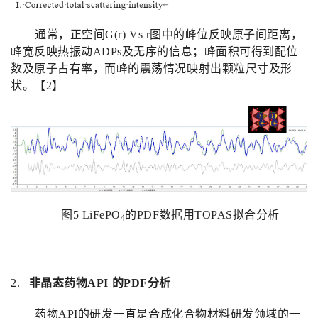
通常，正空间
G(r) Vs r
图中的峰位反映原子间距离，
峰宽反映热振动
ADPs
及无序的信息；峰面积可得到配位
数及原子占有率，而峰的震荡情况映射出颗粒尺寸及形
状。【
2
】
图
5 LiFePO
的
PDF
数据用
TOPAS
拟合分析
4
2.
非晶态药物
API
的
PDF
分析
药物
API
的研发一直是合成化合物材料研发领域的一