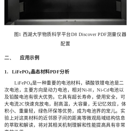
图
1
西湖大学物质科学平台
D8 Discover PDF
测量仪器
配置
二、
应用示例
1.
LiFePO
晶态材料
PDF
分析
4
LiFePO
是一种重要的电池材料，磷酸铁锂电池是二
4
次电池，主要方向是动力电池，相对
Ni-H
，
Ni-Cd
电池以
及铅酸电池有很大优势。它具有超长寿命，使用安全，可
大电流
2C
快速充放电，耐高温，大容量，无记忆效应，体
积小、重量轻，绿色环保等优势，成为电池界的宠儿。实
验上对这类材料的近邻原子间的距离等微观局域结构信息
的萃取和解读，将对其相关机制理解和性能提高具有非常